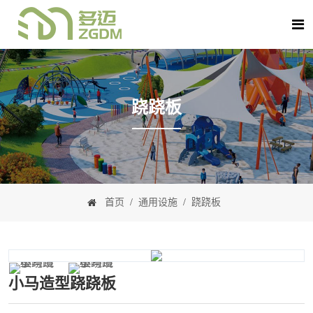
跷跷板
首页
/
通用设施
/
跷跷板
小马造型跷跷板